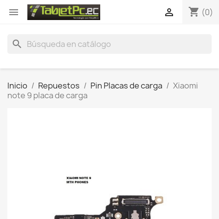
shopping_cart


(0)
search
Inicio
Repuestos
Pin Placas de carga
Xiaomi
note 9 placa de carga