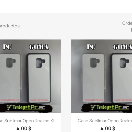
Ord
productos.
Vista rápida
Vista rápida


e Sublimar Oppo Realme Xt
Case Sublimar Oppo Realm
4,00 $
4,00 $