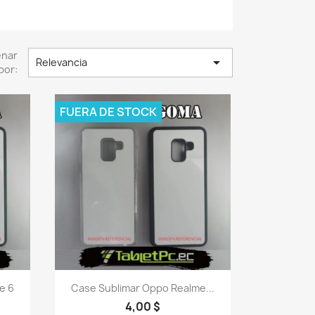
enar

Relevancia
por:
FUERA DE STOCK
Vista rápida

e 6
Case Sublimar Oppo Realme...
4,00 $