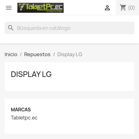
shopping_cart


(0)
search
Inicio
Repuestos
Display LG
DISPLAY LG
MARCAS
Tabletpc.ec