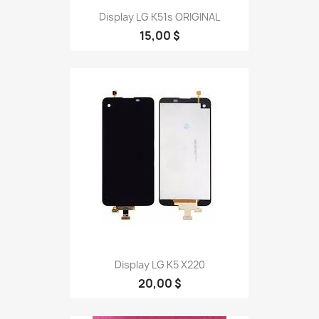
Display LG K51s ORIGINAL
15,00 $
Display LG K5 X220
20,00 $