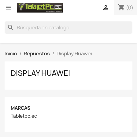
shopping_cart


(0)
search
Inicio
Repuestos
Display Huawei
DISPLAY HUAWEI
MARCAS
Tabletpc.ec