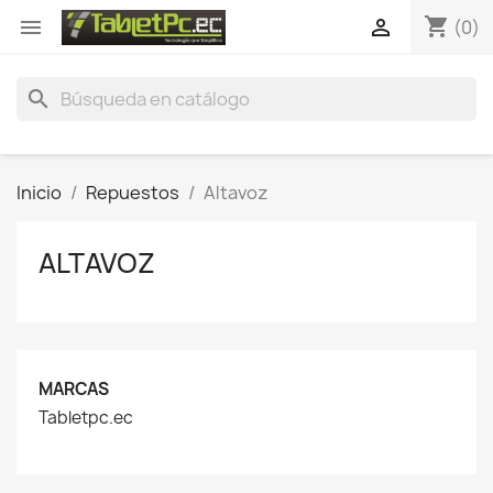
shopping_cart


(0)
search
Inicio
Repuestos
Altavoz
ALTAVOZ
MARCAS
Tabletpc.ec