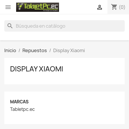
shopping_cart


(0)
search
Inicio
Repuestos
Display Xiaomi
DISPLAY XIAOMI
MARCAS
Tabletpc.ec