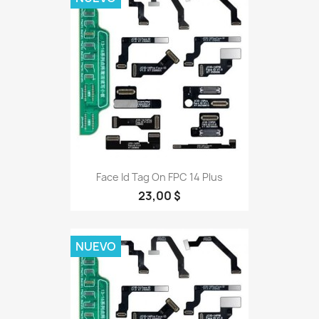
Face Id Tag On FPC 14 Plus
23,00 $
NUEVO