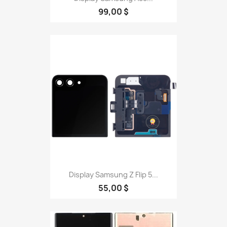
99,00 $
Display Samsung Z Flip 5...
55,00 $