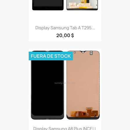
Display Samsung Tab A T295...
20,00 $
FUERA DE STOCK
Display Samsung A8 Plus INCELL