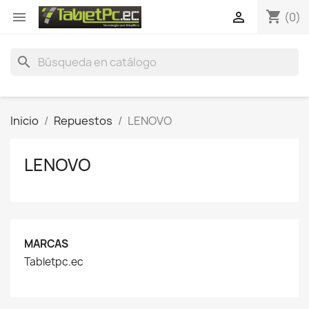
shopping_cart


(0)
search
Inicio
Repuestos
LENOVO
LENOVO
MARCAS
Tabletpc.ec