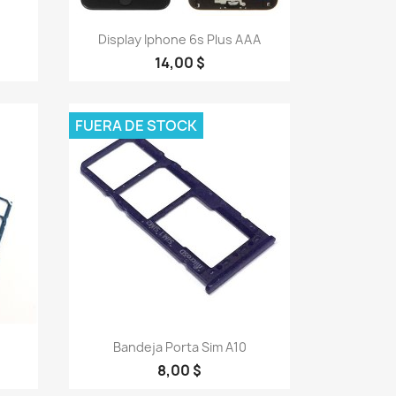
Vista rápida

Display Iphone 6s Plus AAA
14,00 $
FUERA DE STOCK
Vista rápida

Bandeja Porta Sim A10
8,00 $