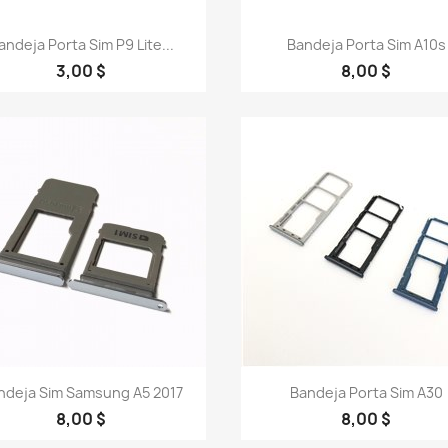
Vista rápida
Vista rápida


andeja Porta Sim P9 Lite...
Bandeja Porta Sim A10s
3,00 $
8,00 $
Vista rápida
Vista rápida


ndeja Sim Samsung A5 2017
Bandeja Porta Sim A30
8,00 $
8,00 $