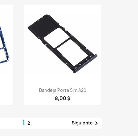
Vista rápida

Bandeja Porta Sim A20
8,00 $
1

Siguiente
2