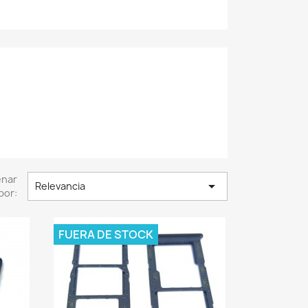
enar

Relevancia
por:
FUERA DE STOCK