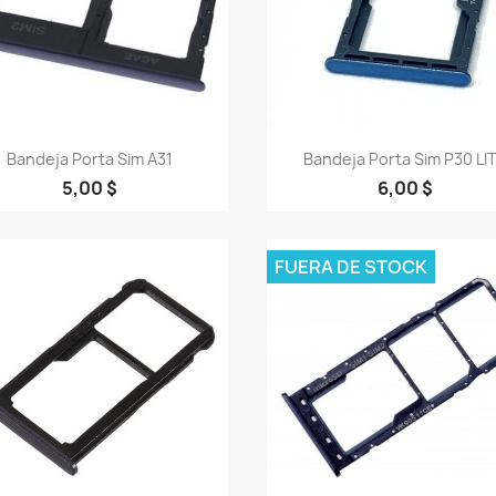
Vista rápida
Vista rápida


Bandeja Porta Sim A31
Bandeja Porta Sim P30 LI
5,00 $
6,00 $
FUERA DE STOCK