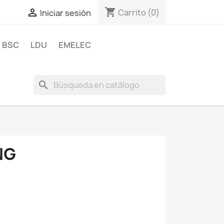
shopping_cart

Carrito
(0)
Iniciar sesión
BSC
LDU
EMELEC
search
NG