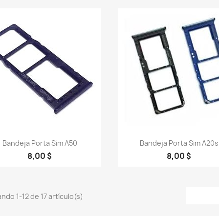
Vista rápida
Vista rápida


Bandeja Porta Sim A50
Bandeja Porta Sim A20s
8,00 $
8,00 $
ndo 1-12 de 17 artículo(s)