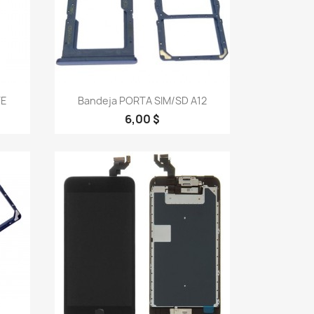
Vista rápida

TE
Bandeja PORTA SIM/SD A12
6,00 $