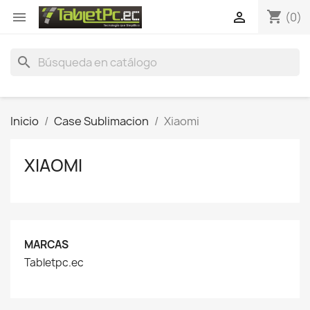
shopping_cart


(0)
search
Inicio
Case Sublimacion
Xiaomi
XIAOMI
MARCAS
Tabletpc.ec