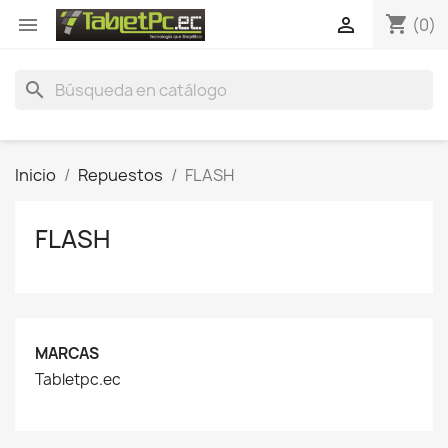
shopping_cart


(0)
search
Inicio
Repuestos
FLASH
FLASH
MARCAS
Tabletpc.ec