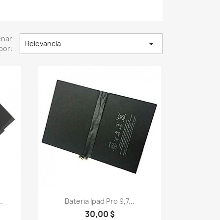
enar

Relevancia
por:
Vista rápida

.
Bateria Ipad Pro 9,7...
30,00 $