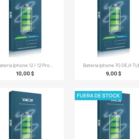
Vista rápida
Vista rápida


ateria Iphone 12 / 12 Pro...
Bateria Iphone 7G DEJI-TL
10,00 $
9,00 $
FUERA DE STOCK