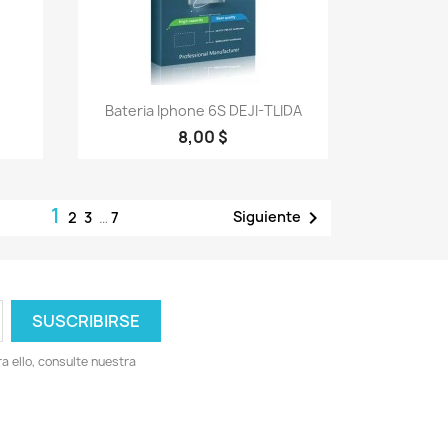
Vista rápida

Bateria Iphone 6S DEJI-TLIDA
8,00 $
1

Siguiente
2
3
…
7
 ello, consulte nuestra