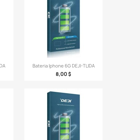
Vista rápida

IDA
Bateria Iphone 6G DEJI-TLIDA
8,00 $