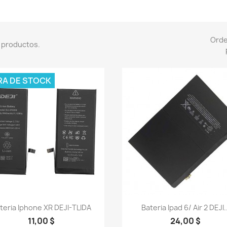
Ord
 productos.
RA DE STOCK
Vista rápida
Vista rápida


teria Iphone XR DEJI-TLIDA
Bateria Ipad 6/ Air 2 DEJI..
11,00 $
24,00 $