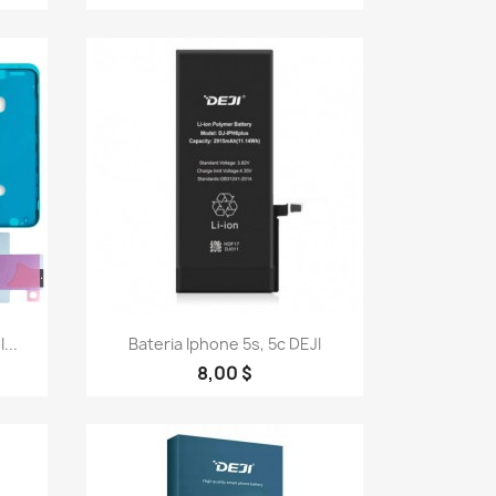
Vista rápida

...
Bateria Iphone 5s, 5c DEJI
8,00 $