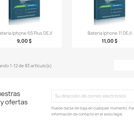
Vista rápida
Vista rápida


ateria Iphone 6S Plus DEJI
Bateria Iphone 11 DEJI
9,00 $
11,00 $
ndo 1-12 de 83 artículo(s)
uestras
 y ofertas
Puede darse de baja en cualquier momento. Para
información de contacto en el aviso legal.