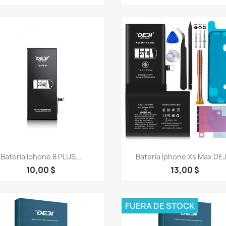
Vista rápida
Vista rápida


Bateria Iphone 8 PLUS...
Bateria Iphone Xs Max DEJI
10,00 $
13,00 $
FUERA DE STOCK