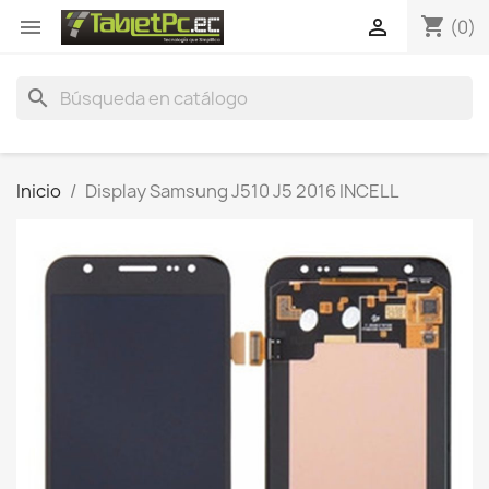
shopping_cart


(0)
search
Inicio
Display Samsung J510 J5 2016 INCELL