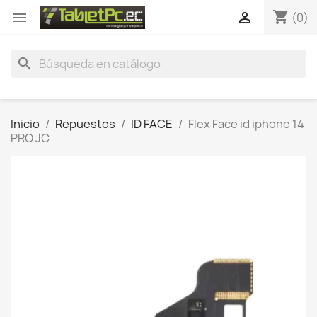
shopping_cart


(0)
search
Inicio
Repuestos
ID FACE
Flex Face id iphone 14
PRO JC