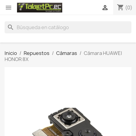
shopping_cart


(0)
search
Inicio
Repuestos
Cámaras
Cámara HUAWEI
HONOR 8X